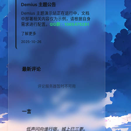
Demius 主题公告
Demius 主题演示站正在运行中，文档
中部署相关内容仅为示例，请根据自身
需求进行配置。
QQ群：1065475281
了解更多
2025-10-26
最新评论
评论服务器暂时不可用
一言
低声问向谁行宿，城上已三更。