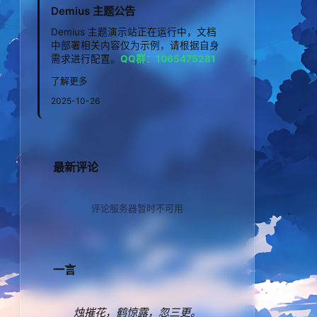
Demius 主题公告
Demius 主题演示站正在运行中，文档
中部署相关内容仅为示例，请根据自身
需求进行配置。
QQ群：1065475281
了解更多
2025-10-26
最新评论
评论服务器暂时不可用
一言
烛摧花，鹤惊露，忽三更。