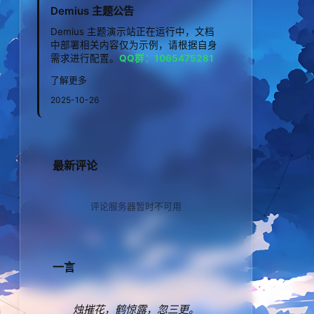
Demius 主题公告
Demius 主题演示站正在运行中，文档
中部署相关内容仅为示例，请根据自身
需求进行配置。
QQ群：1065475281
了解更多
2025-10-26
最新评论
评论服务器暂时不可用
一言
烛摧花，鹤惊露，忽三更。