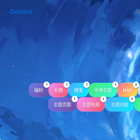
Demius
1
1
1
1
2
福利
礼物
随笔
半神主题
NAS
1
1
3
主题页面
主题布局
主题功能