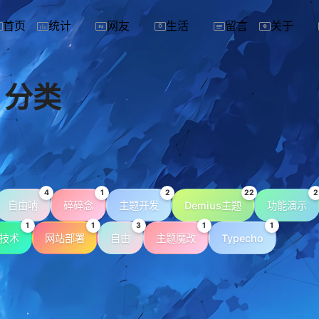
首页
统计
网友
生活
留言
关于
分类
4
1
2
22
2
自由呐
碎碎念
主题开发
Demius主题
功能演示
1
1
3
1
1
技术
网站部署
自由
主题魔改
Typecho