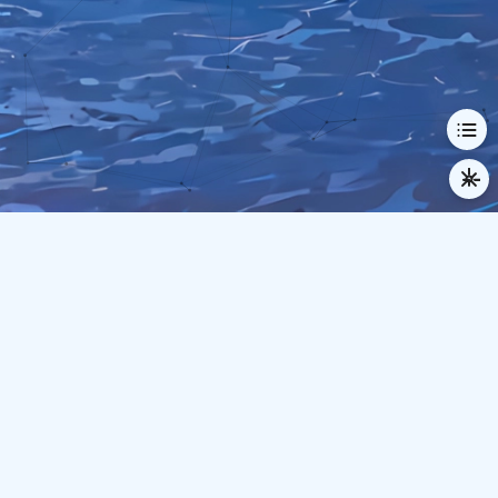
© 2024-2026 Demius
本站已运行
948
天
4
时
44
分
34
秒
逆行人生
时间流逝