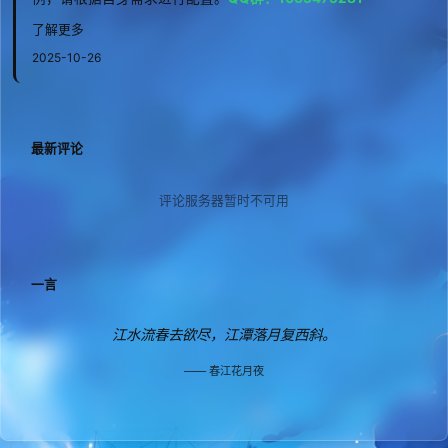
了解更多
2025-10-26
最新评论
评论服务器暂时不可用
一言
江水流春去欲尽，江潭落月复西斜。
春江花月夜