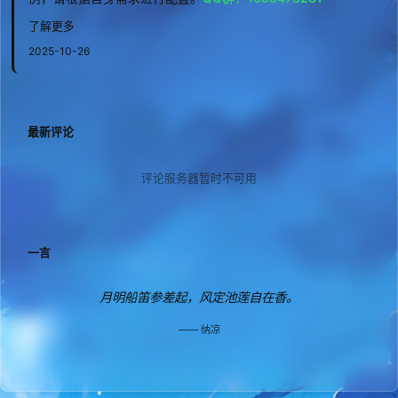
了解更多
2025-10-26
最新评论
评论服务器暂时不可用
一言
月明船笛参差起，风定池莲自在香。
纳凉