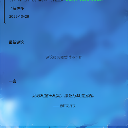
了解更多
2025-10-26
最新评论
评论服务器暂时不可用
一言
此时相望不相闻，愿逐月华流照君。
春江花月夜