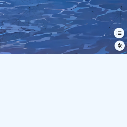
© 2024-2026 Demius
本站已运行
950
天
1
时
6
分
48
秒
逆行人生
时间流逝