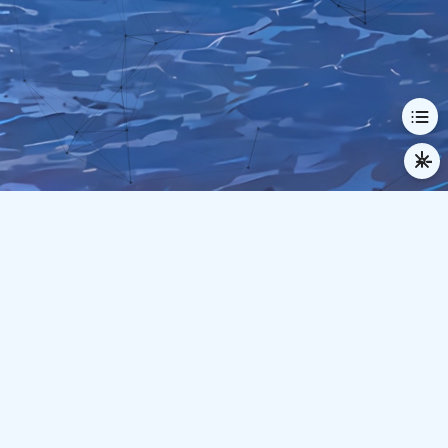
© 2024-2026 Demius
本站已运行
950
天
8
时
47
分
35
秒
逆行人生
时间流逝