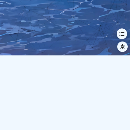
© 2024-2026 Demius
本站已运行
952
天
4
时
34
分
19
秒
逆行人生
时间流逝