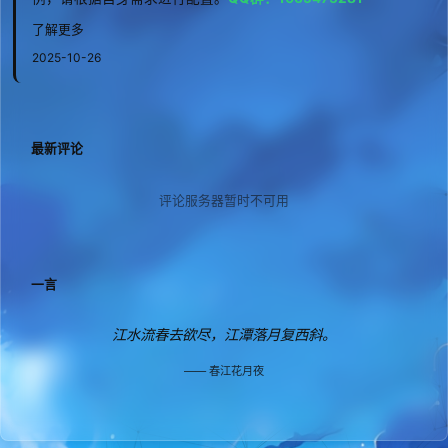
了解更多
2025-10-26
最新评论
评论服务器暂时不可用
一言
江水流春去欲尽，江潭落月复西斜。
春江花月夜