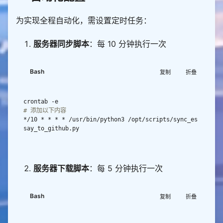
tf-8"
) 
as
rftime(
'%Y-%m-
%d
 %H:%M:%S'
)
}
"
            data 
=
 yaml
.
为实现全程自动化，需设置定时任务：
# 1. 获取API数据
# 验证格式
    moments_data 
=
if
not
 isinstance(data, list) 
or
 len(data) 
服务器同步脚本
：每 10 分钟执行一次
if
not
==
0
or
not
 isinstance(data[
0
        print(
"📅 同步终止（无有效数据）"
            write_log(
"essay.yml格式错误！需为列表结
return
构，第一项为配置字典"
, 
"ERROR"
Bash
复制
折叠
return
False
# 2. 转换并更新本地文件
# 提取配置（保留标题、limit等设置，仅更新essay_
list）
    print(
f
"📅 同步结束：
{
datetime
.
datetime
.
now()
.
st
        config 
=
 data[
0
# 添加以下内容
rftime(
'%Y-%m-
%d
 %H:%M:%S'
)
}
"
        old_count 
=
 len(config
.
get(
"essay_list"
, 
*/10 * * * * /usr/bin/python3 /opt/scripts/sync_es
    print(
"="
*
60
[]))  
# 原有数据量
if
 __name__ 
==
"__main__"
# 1. 将API数据转换为essay格式
        converted_items 
=
 [convert_to_essay_format
(item) 
for
 item 
in
服务器下载脚本
：每 5 分钟执行一次
# 2. 按日期倒序排列（最新的在前面）
        converted_items
.
sort(key
=
lambda
 x: x[
"dat
Bash
复制
折叠
e"
], reverse
=
True
# 3. 直接替换本地essay_list（完全以API数据为