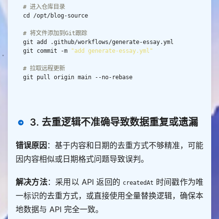
                images
.
fi
# 进入仓库目录
if
# 核心字段（与API一一对应）
        essay_item[
"image"
] 
=
exit 
0
    essay_item[
"content"
] 
=
 item
.
get(
"content"
, 
# 将文件添加到Git跟踪
""
)
.
replace(
"
\n
"
, 
"<br>"
)  
# 处理换行
# 外部链接
    essay_item[
"date"
] 
=
 parse_date(item
.
get(
"crea
    external_url 
=
 item
.
get(
"externalUrl"
, 
""
)
.
str
git commit -m 
"add generate-essay.yml"
tedAt"
, 
""
))  
# 日期格式化
    essay_item[
"from"
] 
=
 item
.
get(
"user"
, {})
.
get
if
# 拉取远程更新
(
"nickname"
, 
"默认作者"
)  
# 作者
        essay_item[
"link"
] 
=
# 可选字段（API有则保留，无则不添加）
return
if
 item
.
get(
"location"
) 
and
 item[
"location"
]
.
s
def
update_essay_yml
        essay_item[
"address"
] 
=
 item[
"location"
]
.
s
"""以API数据为基准，全量替换本地essay_list"""
3. 去重逻辑不准确导致数据重复或遗漏
trip()  
# 地点
# 检查文件是否存在
if
 item
.
get(
"externalUrl"
) 
and
 item[
"externalU
if
not
 os
.
path
.
rl"
]
.
错误原因
：基于内容和日期的去重方式不够精准，可能
        print(
f
"❌ 未找到文件：
{
ESSAY_YML_PATH
}
"
        essay_item[
"link"
] 
=
 item[
"externalUrl"
]
.
s
return
False
因内容相似或日期格式问题导致误判。
trip()  
# 外部链接
# 初始化YAML解析器（保留注释和格式）
# 解析扩展字段（音乐、视频等）
解决方法
：采用以 API 返回的
时间戳作为唯
    yaml 
=
createdAt
    ext_str 
=
 item
.
get(
"ext"
, 
"
{}
"
    yaml
.
preserve_quotes 
=
True
try
一标识的去重方式，或直接使用全量替换逻辑，确保本
    yaml
.
indent(mapping
=
2
, sequence
=
4
, offset
=
2
        ext_data 
=
 json
.
地数据与 API 完全一致。
except
 json
.
JSONDecodeError 
as
# 读取现有文件