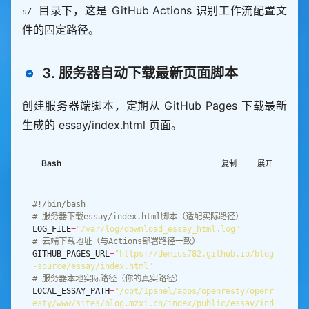
return
runs-on
: 
ubuntu-latest
return
False
目录下，这是 GitHub Actions 识别工作流配置文
s/
except
Exception
as
permissions
if
not
 os
.
path
.
        print(
f
"❌ API请求失败：
{
str(e)
}
"
件的固定路径。
contents
: 
write
        write_log(
f
"essay.yml文件不存在：
{
ESSAY_YML_
return
PATH
}
"
, 
"ERROR"
steps
return
False
def
parse_special_content
      - 
name
: 
拉取仓库代码
3. 服务器自动下载最新页面脚本
if
not
 os
.
path
.
"""解析扩展内容（音乐、视频、地址）"""
uses
: 
actions/checkout@v4
        write_log(
f
"GitHub仓库目录不存在：
{
GITHUB_RE
    special_fields 
=
with
PO_DIR
}
"
, 
"ERROR"
    ext_str 
=
 item
.
get(
"ext"
, 
"
{}
"
创建服务器端脚本，定期从 GitHub Pages 下载最新
fetch-depth
: 
0
# 拉取完整历史，避免Hexo构
return
False
try
建异常
    write_log(
"环境检查通过"
生成的 essay/index.html 页面。
        ext_data 
=
 json
.
return
True
except
      - 
name
: 
安装Node.js 18（LTS稳定版）
        ext_data 
=
uses
: 
actions/setup-node@v4
Bash
复制
展开
with
def
fetch_moments_from_api
# 音乐信息
node-version
: 
'18'
"""从API拉取全量动态数据（以API返回的所有数据为
if
 ext_data
.
get(
"music"
) 
and
 ext_data[
"musi
cache
: 
'npm'
# 缓存依赖，加速安装
准）"""
c"
]
.
get(
"id"
    headers 
=
        special_fields[
"aplayer"
] 
=
      - 
name
: 
安装Hexo依赖
# 服务器下载essay/index.html脚本（适配实际路径）
"x-api-token"
"server"
: ext_data[
"music"
]
.
get(
"serve
run
: |
LOG_FILE
=
"/var/log/download_essay_html.log"
"Content-Type"
: 
"application/json"
r"
, 
"netease"
# 云端下载地址（与Actions部署路径一致）
"id"
: ext_data[
"music"
]
.
get(
"id"
, 
""
          npm install  # 安装package.json中的依赖
GITHUB_PAGES_URL
=
"https://demius782.github.io/blog
# 拉取所有动态（size设为极大值，确保获取API返回的全
（含渲染器）
-source/essay/index.html"
部数据）
# 视频信息
# 服务器本地实际路径（你的真实路径）
    payload 
=
if
 ext_data
.
get(
"video"
) 
and
 ext_data[
"vide
      - 
name
: 
生成静态文件（essay/index.html）
LOCAL_ESSAY_PATH
=
"/opt/1panel/apps/openresty/openr
"page"
: 
1
o"
]
.
get(
"value"
run
: |
esty/www/sites/blog.mzxi.cn/index/public/essay/ind
"size"
: 
10000
,  
# 足够大的值覆盖所有动态