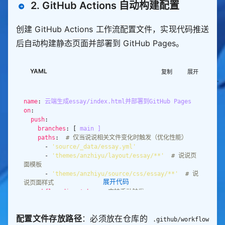
# ================================================
2. GitHub Actions 自动构建配置
yaml 
=
==============
yaml
.
preserve_quotes 
=
True
yaml
.
indent(mapping
=
2
, sequence
=
4
, offset
=
2
创建 GitHub Actions 工作流配置文件，实现代码推送
headers 
=
"x-api-token"
后自动构建静态页面并部署到 GitHub Pages。
"Content-Type"
: 
"application/json"
def
write_log
(content, level
=
"INFO"
"""写入日志到文件和控制台"""
    log_time 
=
 datetime
.
datetime
.
now()
.
strftime(
"%
YAML
复制
展开
def
fetch_moments_data
Y-%m-
%d
 %H:%M:%S"
"""获取API全量动态数据（拉取所有数据）"""
    log_msg 
=
f
"[
{
log_time
}
] [
{
level
}
] 
{
content
}
"
try
# 拉取全量数据（size设为极大值）
name
: 
云端生成essay/index.html并部署到GitHub Pages
with
 open(LOG_FILE, 
"a"
, encoding
=
"utf-8"
) 
as
        payload 
=
 {
"page"
: 
1
, 
"size"
: 
10000
, 
"show
on
Type"
: 
1
push
        f
.
write(log_msg 
+
"
\n
"
        response 
=
 requests
.
branches
: [ 
main ]
paths
:  
# 仅当说说相关文件变化时触发（优化性能）
            headers
=
      - 
'source/_data/essay.yml'
def
check_environment
            data
=
json
.
      - 
'themes/anzhiyu/layout/essay/**'
# 说说页
"""检查运行环境是否就绪"""
面模板
if
not
        response
.
      - 
'themes/anzhiyu/source/css/essay/**'
# 说
        write_log(
"未找到ESSAY_JWT_TOKEN环境变量！"
, 
展开代码
        resp_json 
=
 response
.
说页面样式
"ERROR"
        moments_list 
=
 resp_json
.
get(
"data"
, {})
.
g
workflow_dispatch
:  
# 支持手动触发
return
False
et(
"list"
if
not
        print(
f
"✅ 成功获取
{
len(moments_list)
}
条动态
jobs
        write_log(
"未找到GITHUB_PAT环境变量！"
, 
"ERR
配置文件存放路径
：必须放在仓库的
（全量拉取）"
build-and-deploy
.github/workflow
OR"