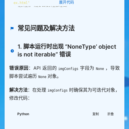
        special_fields[
"video"
] 
=
 [ext_data[
"vide
展开代码
ex.html"
"showType"
: 
1
o"
][
"value"
# 临时文件（避免替换时中断访问）
# 地理位置
TEMP_FILE
=
"/tmp/essay_index_temp.html"
if
 item
.
get(
"location"
) 
and
 item[
"location"
]
.
s
          if [ ! -f "public/essay/index.html" ]; t
try
# 写入日志函数
        response 
=
 requests
.
常见问题及解决方法
        special_fields[
"address"
] 
=
 item[
"locatio
            echo "错误：未找到public/essay/index.htm
write_log
()
{
n"
]
.
    local LEVEL
=
            headers
=
return
    local CONTENT
=
            data
=
json
.
    local TIME
=
$(
date 
"+%Y-%m-%d %H:%M:%S"
)
1. 脚本运行时出现 “NoneType’ object
            timeout
=
10
def
convert_to_essay_item
          echo "✅ essay/index.html生成成功"
    echo 
"[
$TIME
] [
$LEVEL
] 
$CONTENT
"
is not iterable” 错误
"""转换API数据为essay格式（严格映射）"""
    echo 
"[
$TIME
] [
$LEVEL
] 
$CONTENT
"
 >> 
"
$LOG_FIL
        response
.
raise_for_status()  
# 抛出HTTP错误
# 处理日期格式
      - 
name
: 
准备部署目录（保持路径结构）
E
"
        resp_json 
=
 response
.
try
run
: |
}
        moments_list 
=
 resp_json
.
get(
"data"
, {})
.
g
错误原因
：API 返回的
字段为
，导致
imgConfigs
None
        createdAt 
=
 item
.
get(
"createdAt"
, 
""
et(
"list"
        dt 
=
 datetime
.
datetime
.
fromisoformat(creat
          cp public/essay/index.html ./deploy/essa
脚本尝试遍历
对象。
# 1. 检查本地essay目录是否存在（不存在则创建，避免下载失
        write_log(
f
"成功从API拉取
{
len(moments_list)
}
None
edAt
.
replace(
"Z"
, 
"+00:00"
y/index.html
败）
条动态数据（全量拉取）"
        date_str 
=
 dt
.
strftime(
"%Y/%m/
%d
"
if
[
 ! -d 
"
$(
dirname 
"
$LOCAL_ESSAY_PATH
"
)
"
]
; 
then
return
解决方法
：在处理
时确保其为可迭代对象，
except
Exception
as
imgConfigs
      - 
name
: 
推送到gh-pages分支
    write_log 
"INFO"
"本地essay目录不存在，自动创建：
except
 requests
.
exceptions
.
        print(
f
"⚠️ 日期解析失败（
{
createdAt
}
）：
{
str
uses
: 
peaceiris/actions-gh-pages@v4
$(
dirname 
"
$LOCAL_ESSAY_PATH
"
)
"
修改代码：
        write_log(
"API请求超时（10秒）"
, 
"ERROR"
(e)
}
"
with
    mkdir -p 
"
$(
dirname 
"
$LOCAL_ESSAY_PATH
"
)
"
return
        date_str 
=
"2025/01/01"
github_token
: 
${{ secrets.GITHUB_TOKEN 
fi
except
 requests
.
exceptions
.
HTTPError 
as
}}
        write_log(
f
"API请求失败（HTTP错误）：
{
str
Python
复制
折叠
# 核心字段
publish_dir
: 
./deploy
# 2. 下载文件（重试3次，超时10秒）
(e)
}
"
, 
"ERROR"
    content 
=
 item
.
get(
"content"
, 
""
)
.
replace
publish_branch
: 
gh-pages
write_log 
"INFO"
"开始下载：
$GITHUB_PAGES_URL
"
return
(
"
\n
"
, 
"<br>"
if
 ! curl -L --retry 
3
 --max-time 
10
 --fail -o 
"
$T
except
Exception
as