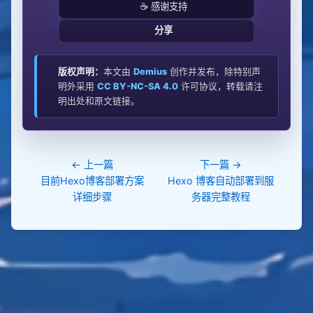
☕ 感谢支持
        [
"git"
, 
"push"
f
"https://demius782:
{
GITHUB_PAT
}
@github.c
分享
om/demius782/blog-source.git"
"main"
版权声明：
本文由
Demius
创作并发布，除特别声
try
明外采用
CC BY-NC-SA 4.0
许可协议，转载请注
for
 idx, cmd 
in
明出处和原文链接。
# 处理git diff --quiet（检查是否有修改）
if
 idx 
==
3
                result 
=
 subprocess
.
                    stdout
=
subprocess
.
← 上一篇
下一篇 →
                    stderr
=
subprocess
.
目前Hexo博客部署方案
Hexo 博客自动部署到服
                    text
=
True
详细步骤
务器完整教程
                    encoding
=
"utf-8"
# 0=无修改，1=有修改
if
 result
.
returncode 
==
0
                    write_log(
"essay.yml无修改，无需
提交"
, 
"INFO"
return
True
elif
 result
.
returncode 
==
1
                    write_log(
"essay.yml有修改，开始
提交流程"
, 
"INFO"