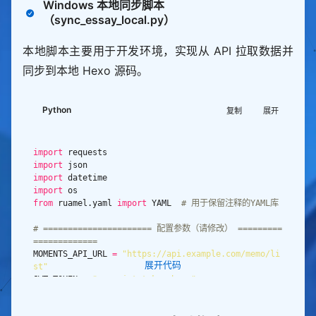
Windows 本地同步脚本
import
（sync_essay_local.py）
from
 ruamel.yaml 
import
 YAML  
# 用于保留YAML注释和格
式
本地脚本主要用于开发环境，实现从 API 拉取数据并
# ====================== 配置参数（根据实际环境修改） 
同步到本地 Hexo 源码。
======================
# 敏感信息：从环境变量读取
ESSAY_JWT_TOKEN 
=
 os
.
getenv(
"ESSAY_JWT_TOKEN"
)  
# 
API访问令牌
Python
复制
展开
GITHUB_PAT 
=
 os
.
getenv(
"GITHUB_PAT"
)            
# 
GitHub推送令牌
import
# 固定路径
import
MOMENTS_API_URL 
=
"https://api.example.com/memo/li
import
st"
# 动态数据API地址
import
ESSAY_YML_PATH 
=
"/opt/blog-source/source/_data/es
from
 ruamel.yaml 
import
 YAML  
# 用于保留注释的YAML库
say.yml"
# essay.yml存放路径
GITHUB_REPO_DIR 
=
"/opt/blog-source"
# ====================== 配置参数（请修改） =========
# GitHub仓库本地目录
=============
LOG_FILE 
=
"/var/log/sync_essay_py.log"
MOMENTS_API_URL 
=
"https://api.example.com/memo/li
# 日志文件路径
展开代码
st"
# ================================================
JWT_TOKEN 
=
"your_jwt_token_here"
===========================
ESSAY_YML_PATH 
=
"E:/网站/hexo/blog/source/_data/es
say.yml"
# Windows路径
# 初始化YAML解析器（保留注释和格式）