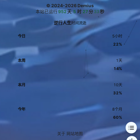
                write_log(
f
"错误详情：
{
result
.
stder
© 2024-2026 Demius
r
}
"
, 
"ERROR"
本站已运行
952
天
5
时
27
分
35
秒
return
False
逆行人生
时间流逝
if
"commit"
in
 cmd 
or
"push"
in
                write_log(
f
"Git命令成功：
{
' '
.
join(c
今日
5小时
md)
}
"
22%
        write_log(
"✅ 成功推送到GitHub仓库"
return
True
本周
1天
except
Exception
as
14%
        write_log(
f
"Git推送异常：
{
str(e)
}
"
, 
"ERROR"
return
False
finally
本月
10天
        os
.
chdir(original_dir)  
# 恢复原目录
32%
def
main
今年
8个月
"""脚本主入口"""
60%
    write_log(
"="
*
60
    write_log(
"开始执行动态数据同步流程（API全量同步模
式）"
关于 网站地图
# 1. 环境检查