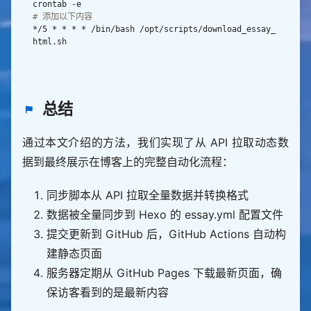
准）
# 添加以下内容
        config[
"essay_list"
] 
=
*/5 * * * * /bin/bash /opt/scripts/download_essay_
# 4. 写入文件（保留配置和注释）
with
 open(ESSAY_YML_PATH, 
"w"
, encoding
=
"u
tf-8"
) 
as
            yaml
.
总结
        new_count 
=
        write_log(
f
"成功同步API数据：API返回
{
new_coun
t
}
条，本地已更新（原
{
old_count
}
条）"
通过本文介绍的方法，我们实现了从 API 拉取动态数
return
True
据到最终展示在博客上的完整自动化流程：
except
Exception
as
        write_log(
f
"更新essay.yml失败：
{
str(e)
}
"
, 
"E
RROR"
同步脚本从 API 拉取全量数据并转换格式
return
False
数据被全量同步到 Hexo 的 essay.yml 配置文件
提交更新到 GitHub 后，GitHub Actions 自动构
def
push_to_github_repo
建静态页面
"""将更新推送到GitHub仓库"""
    original_dir 
=
 os
.
服务器定期从 GitHub Pages 下载最新页面，确
try
保访客看到的是最新内容
# 切换到仓库目录
        os
.