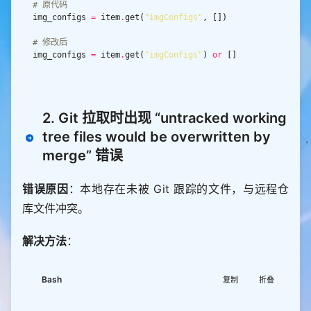
# 原代码
    user_info 
=
 item
.
get(
"user"
EMP_FILE
"
"
$GITHUB_PAGES_URL
"
; 
then
        write_log(
f
"API请求异常：
{
str(e)
}
"
, 
"ERROR"
img_configs 
=
 item
.
get(
"imgConfigs"
    write_log 
"ERROR"
"下载失败：网络异常或URL无效"
return
    essay_item 
=
    rm -f 
"
$TEMP_FILE
"
# 修改后
"content"
    exit 
1
img_configs 
=
 item
.
get(
"imgConfigs"
) 
or
"date"
fi
def
parse_date
"from"
: user_info
.
get(
"nickname"
, 
"mzxi"
"""专门处理日期格式化（确保与API时间一致）"""
# 3. 验证文件有效性（避免404/空文件）
try
if
[
 ! -f 
"
$TEMP_FILE
"
]
||
[
$(
wc -c < 
"
$TEMP_FIL
if
not
# 合并扩展字段
E
"
)
 -lt 
100
]
; 
then
return
 datetime
.
datetime
.
now()
.
strftim
2. Git 拉取时出现 “untracked working
    essay_item
.
    write_log 
"ERROR"
"文件无效（大小<100字节，可能是4
e(
"%Y/%m/
%d
"
04页面）"
tree files would be overwritten by
# 处理带时区的ISO格式（如2025-09-18T10:02:31.
# 处理图片（整合单图和多图）
    rm -f 
"
$TEMP_FILE
"
275248334+08:00）
merge” 错误
    images 
=
    exit 
1
        dt 
=
 datetime
.
datetime
.
fromisoformat(creat
# 单图字段
fi
ed_at
.
replace(
"Z"
, 
"+00:00"
    imgs 
=
 item
.
get(
"imgs"
return
 dt
.
strftime(
"%Y/%m/
%d
"
错误原因
：本地存在未被 Git 跟踪的文件，与远程仓
if
 imgs 
and
 imgs
.
# 4. 原子替换本地文件（直接覆盖原index.html，确保访客访
except
Exception
as
        images
.
append(imgs
.
库文件冲突。
问的是最新内容）
        write_log(
f
"日期解析失败（
{
created_at
}
）：
{
st
# 多图配置
mv -f 
"
$TEMP_FILE
"
"
$LOCAL_ESSAY_PATH
"
r(e)
}
"
, 
"WARNING"
    img_configs 
=
 item
.
get(
"imgConfigs"
) 
or
 []  
# 
if
[
 $? -eq 
0
]
; 
then
return
"2025/01/01"
# 异常时的默认日期
解决方法
：
确保是列表
    write_log 
"INFO"
"✅ 成功更新：
$LOCAL_ESSAY_PAT
for
 img_cfg 
in
H
"
if
else
def
convert_to_essay_format
Bash
            img_url 
=
 img_cfg
.
get(
"url"
, 
""
)
.
strip
复制
折叠
    write_log 
"ERROR"
"替换文件失败"
"""将API数据转换为essay.yml支持的格式（严格按API字
    rm -f 
"
$TEMP_FILE
"
段映射）"""
if
 img_url 
and
 img_url 
not
in
    exit 
1
    essay_item 
=