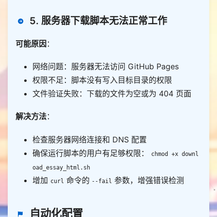
# 处理单图字段
# 2. 按日期倒序排列（最新在前）
    imgs 
=
 item
.
get(
"imgs"
    converted_items
.
sort(key
=
lambda
 x: x[
"date"
], 
5. 服务器下载脚本无法正常工作
if
 imgs 
and
 imgs
.
reverse
=
True
        images
.
append(imgs
.
# 处理多图配置
# 3. 全量替换本地数据（API有则本地有，API无则本地
可能原因
：
    img_configs 
=
 item
.
get(
"imgConfigs"
) 
or
 []  
# 
无）
确保是列表
    config[
"essay_list"
] 
=
for
 img_cfg 
in
网络问题：服务器无法访问 GitHub Pages
        img_url 
=
 img_cfg
.
get(
"url"
) 
if
 isinstance
# 4. 写入文件（保留注释和格式）
权限不足：脚本没有写入目标目录的权限
(img_cfg, dict) 
else
None
try
if
 img_url 
and
 img_url
.
strip() 
and
 img_ur
文件验证失败：下载的文件为空或为 404 页面
with
 open(ESSAY_YML_PATH, 
"w"
, encoding
=
"u
l
.
strip() 
not
in
tf-8"
) 
as
            images
.
append(img_url
.
            yaml
.
解决方法
if
：
        essay_item[
"image"
] 
=
        new_count 
=
        print(
f
"✅ 全量同步完成：API返回
{
new_count
}
检查服务器网络连接和 DNS 配置
return
条，本地已更新（原
{
old_count
}
条）"
确保运行脚本的用户有足够权限：
chmod +x downl
return
True
except
Exception
as
def
update_essay_yml
oad_essay_html.sh
        print(
f
"❌ 写入文件失败：
{
str(e)
}
"
"""以API数据为基准，全量替换本地essay_list（API有则
增加
命令的
参数，增强错误检测
return
False
curl
--fail
本地有，API无则本地无）"""
try
def
main
# 读取现有essay.yml（保留配置和注释）
    print(
"="
*
60
自动化配置
with
 open(ESSAY_YML_PATH, 
"r"
, encoding
=
"u
    print(
f
"📅 同步开始：
{
datetime
.
datetime
.
now()
.
st