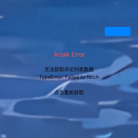
continue
else
                    write_log(
f
"Git命令失败：
{
' '
.
jo
in(cmd)
}
"
, 
"ERROR"
                    write_log(
f
"错误详情：
{
result
.
st
derr
}
"
, 
"ERROR"
return
False
# 执行其他命令
Artalk Error
            result 
=
 subprocess
.
                stdout
=
subprocess
.
无法获取评论列表数据
                stderr
=
subprocess
.
                text
=
True
TypeError: Failed to fetch
                encoding
=
"utf-8"
点击重新获取
if
 result
.
returncode 
!=
0
if
"nothing to commit"
in
 result
.
s
tderr 
or
"nothing to commit"
in
 result
.
                    write_log(
"无修改内容，无需推送"
, 
"INFO"
return
True
                write_log(
f
"Git命令失败：
{
' '
.
join(c
md)
}
"
, 
"ERROR"