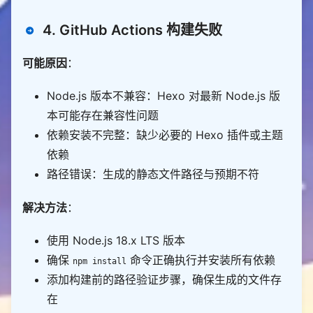
        write_log(
f
"解析ext字段失败：
{
str(e)
}
"
, 
"WAR
try
NING"
with
 open(ESSAY_YML_PATH, 
"r"
, encoding
=
"u
        ext_data 
=
4. GitHub Actions 构建失败
tf-8"
) 
as
            data 
=
 yaml
.
# 音乐播放器（aplayer）
可能原因
：
if
 ext_data
.
get(
"music"
# 验证格式
        music_info 
=
 ext_data[
"music"
if
not
 isinstance(data, list) 
or
 len(d
if
 music_info
.
get(
"id"
) 
and
 music_info
.
get
Node.js 版本不兼容：Hexo 对最新 Node.js 版
ata) 
==
0
or
not
 isinstance(data[
0
(
"server"
                print(
"❌ 文件格式错误：需为列表且第一
本可能存在兼容性问题
            essay_item[
"aplayer"
] 
=
项为配置字典"
"server"
: music_info[
"server"
依赖安装不完整：缺少必要的 Hexo 插件或主题
return
False
"id"
: str(music_info[
"id"
])  
# 确保
ID为字符串
依赖
            config 
=
 data[
0
            old_count 
=
 len(config
.
get(
"essay_lis
路径错误：生成的静态文件路径与预期不符
t"
, []))  
# 原有数据量
# 视频链接
            print(
f
"✅ 读取到原有
{
old_count
}
条短文数
if
 ext_data
.
get(
"video"
解决方法
：
据"
        video_value 
=
 ext_data[
"video"
]
.
get(
"valu
except
Exception
as
e"
        print(
f
"❌ 读取文件失败：
{
str(e)
}
"
使用 Node.js 18.x LTS 版本
if
 video_value 
and
 video_value
.
return
False
            essay_item[
"video"
] 
=
 [video_value
.
str
确保
命令正确执行并安装所有依赖
npm install
ip()]  
# 列表格式
# 1. 转换API数据格式
添加构建前的路径验证步骤，确保生成的文件存
    converted_items 
=
 [convert_to_essay_item(item) 
# 图片链接（整合单图和多图）
在
for
 item 
in
    images 
=