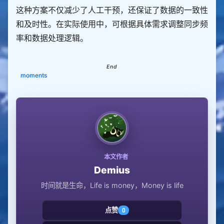
        write_log(
f
"已切换到GitHub仓库目录：
{
GITHUB_R
这种方案不仅减少了人工干预，还保证了数据的一致性
EPO_DIR
}
"
和及时性。在实际使用中，可根据具体需求调整同步频
except
Exception
as
        write_log(
f
"切换仓库目录失败：
{
str(e)
}
"
, 
"ERR
率和数据处理逻辑。
OR"
return
False
# 计算essay.yml的相对路径
moments
    rel_essay_path 
=
 os
.
path
.
relpath(ESSAY_YML_PAT
# Git命令列表（确保与远程同步）
    git_commands 
=
        [
"git"
, 
"config"
, 
"user.name"
, 
"demius78
2"
        [
"git"
, 
"config"
, 
"user.email"
, 
"demius@q
q.com"
本文作者
        [
"git"
, 
"pull"
, 
"origin"
, 
"main"
, 
"--no-re
base"
],  
# 拉取远程最新代码
Demius
        [
"git"
, 
"diff"
, 
"--quiet"
, rel_essay_pat
时间就是生命，Life is money，Money is life
h],  
# 检查文件是否有变化
        [
"git"
, 
"add"
        [
"git"
, 
"commit"
, 
"-m"
, 
f
"全量同步API动态数
点赞
0
据：
{
datetime
.
datetime
.
now()
.
strftime(
'%Y-%m-
%d
 %
H:%M'
)
}
"