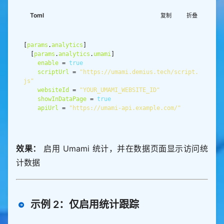
Toml
复制
折叠
[
params
.
analytics
  [
params
.
analytics
.
umami
enable
 = 
true
scriptUrl
 = 
"https://umami.demius.tech/script.
js"
websiteId
 = 
"YOUR_UMAMI_WEBSITE_ID"
showInDataPage
 = 
true
apiUrl
 = 
"https://umami-api.example.com/"
效果：
启用 Umami 统计，并在数据页面显示访问统
计数据
示例 2：仅启用统计跟踪