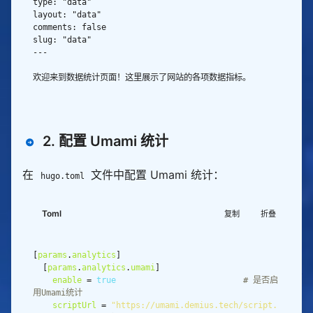
2. 配置 Umami 统计
在
文件中配置 Umami 统计：
hugo.toml
Toml
复制
折叠
[
params
.
analytics
  [
params
.
analytics
.
umami
enable
 = 
true
# 是否启
用Umami统计
scriptUrl
 = 
"https://umami.demius.tech/script.