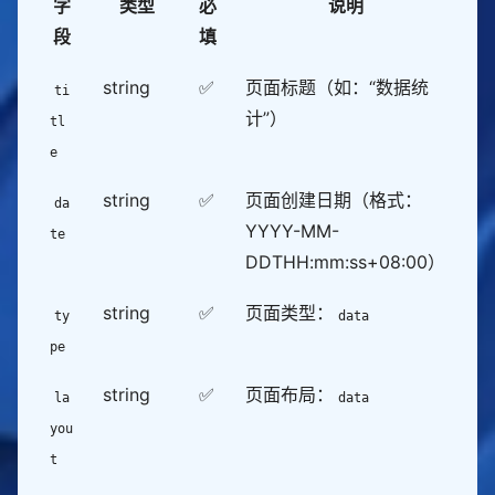
字
类型
必
说明
段
填
string
✅
页面标题（如：“数据统
ti
计”）
tl
e
string
✅
页面创建日期（格式：
da
YYYY-MM-
te
DDTHH:mm:ss+08:00）
string
✅
页面类型：
ty
data
pe
string
✅
页面布局：
la
data
you
t