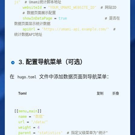
js"
# Umami统计脚本地址
websiteId
 = 
"YOUR_UMAMI_WEBSITE_ID"
# 网站ID
# 数据页面展示配置
showInDataPage
 = 
true
# 是否在
数据页面显示统计数据
apiUrl
 = 
"https://umami-api.example.com/"
# 
统计数据API地址
3. 配置导航菜单（可选）
在
文件中添加数据页面到导航菜单：
hugo.toml
Toml
复制
折叠
[[
menu
.
main
name
 = 
"数据"
url
 = 
"/data/"
weight
 = 
4
parent
 = 
"statistics"
# 指定父级菜单为"统计"